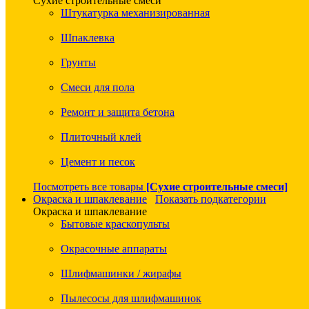
Сухие строительные смеси
Штукатурка механизированная
Шпаклевка
Грунты
Смеси для пола
Ремонт и защита бетона
Плиточный клей
Цемент и песок
Посмотреть все товары
[Сухие строительные смеси]
Окраска и шпаклевание
Показать подкатегории
Окраска и шпаклевание
Бытовые краскопульты
Окрасочные аппараты
Шлифмашинки / жирафы
Пылесосы для шлифмашинок