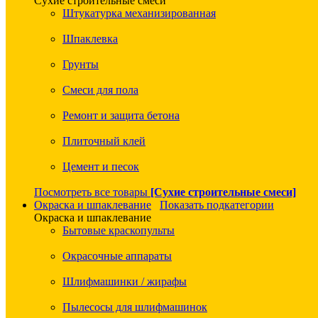
Сухие строительные смеси
Штукатурка механизированная
Шпаклевка
Грунты
Смеси для пола
Ремонт и защита бетона
Плиточный клей
Цемент и песок
Посмотреть все товары
[Сухие строительные смеси]
Окраска и шпаклевание
Показать подкатегории
Окраска и шпаклевание
Бытовые краскопульты
Окрасочные аппараты
Шлифмашинки / жирафы
Пылесосы для шлифмашинок