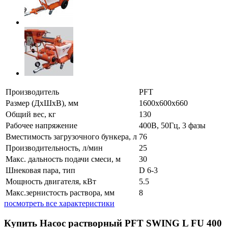
Производитель
PFT
Размер (ДхШхВ), мм
1600х600х660
Общий вес, кг
130
Рабочее напряжение
400В, 50Гц, 3 фазы
Вместимость загрузочного бункера, л
76
Производительность, л/мин
25
Макс. дальность подачи смеси, м
30
Шнековая пара, тип
D 6-3
Мощность двигателя, кВт
5.5
Макс.зернистость раствора, мм
8
посмотреть все характеристики
Купить Насос растворный PFT SWING L FU 400