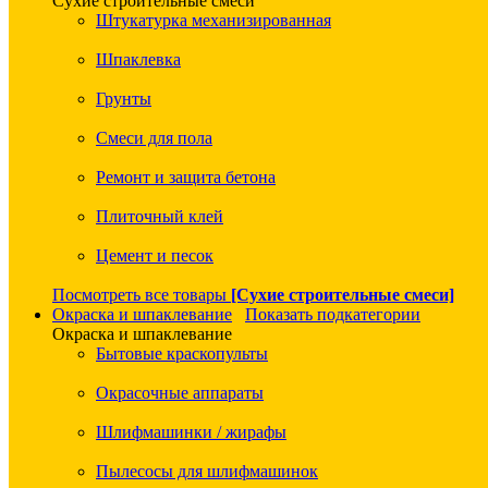
Сухие строительные смеси
Штукатурка механизированная
Шпаклевка
Грунты
Смеси для пола
Ремонт и защита бетона
Плиточный клей
Цемент и песок
Посмотреть все товары
[Сухие строительные смеси]
Окраска и шпаклевание
Показать подкатегории
Окраска и шпаклевание
Бытовые краскопульты
Окрасочные аппараты
Шлифмашинки / жирафы
Пылесосы для шлифмашинок