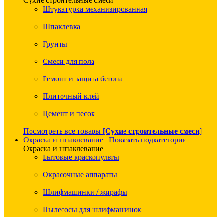
Сухие строительные смеси
Штукатурка механизированная
Шпаклевка
Грунты
Смеси для пола
Ремонт и защита бетона
Плиточный клей
Цемент и песок
Посмотреть все товары
[Сухие строительные смеси]
Окраска и шпаклевание
Показать подкатегории
Окраска и шпаклевание
Бытовые краскопульты
Окрасочные аппараты
Шлифмашинки / жирафы
Пылесосы для шлифмашинок